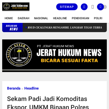
SITEMAP
HOME
DAERAH
NASIONAL
HEADLINE
PENDIDIKAN
POLRI
T
BREAKING
RSUD CICALENGKA MENGAMBIL LANGKAH TEGAS TERHADAP SEORANG OK
NEWS
Beranda
Headline
Sekam Padi Jadi Komoditas
Ekspor, UMKM Binaan Polres