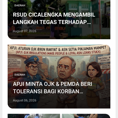
DAERAH
RSUD CICALENGKA MENGAMBIL
LANGKAH TEGAS TERHADAP
SEORANG OKNUM PERAWAT
August 07, 2026
BERINISIAL N YANG MELONTARKAN
KOMENTAR TIDAK BERETIKA DI
MEDIA SOSIAL
DAERAH
APJI MINTA OJK & PEMDA BERI
TOLERANSI BAGI KORBAN
PINJAMAN COVID-19 & NASABAH
August 06, 2026
SETIA BANK DAERAH