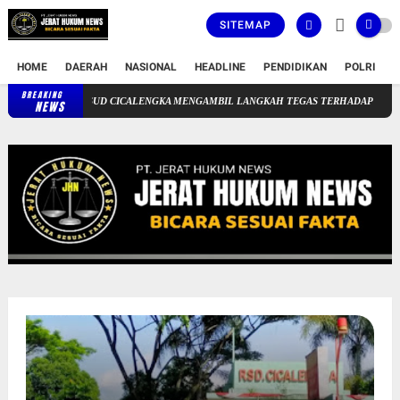
SITEMAP
HOME
DAERAH
NASIONAL
HEADLINE
PENDIDIKAN
POLRI
T
BREAKING
RSUD CICALENGKA MENGAMBIL LANGKAH TEGAS TERHADAP SEORANG OKNUM P
NEWS