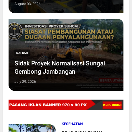
Pemalang Berlanjut
August 03, 2026
DAERAH
Sidak Proyek Normalisasi Sungai
Gembong Jambangan
July 29, 2026
KESEHATAN