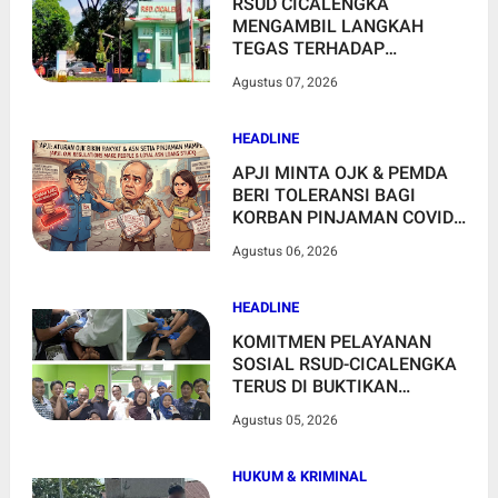
RSUD CICALENGKA
MENGAMBIL LANGKAH
TEGAS TERHADAP
SEORANG OKNUM
Agustus 07, 2026
PERAWAT BERINISIAL N
YANG MELONTARKAN
KOMENTAR TIDAK
HEADLINE
BERETIKA DI MEDIA SOSIAL
APJI MINTA OJK & PEMDA
BERI TOLERANSI BAGI
KORBAN PINJAMAN COVID-
19 & NASABAH SETIA BANK
Agustus 06, 2026
DAERAH
HEADLINE
KOMITMEN PELAYANAN
SOSIAL RSUD-CICALENGKA
TERUS DI BUKTIKAN
MELALUI KHITAN GRATIS
Agustus 05, 2026
HUKUM & KRIMINAL