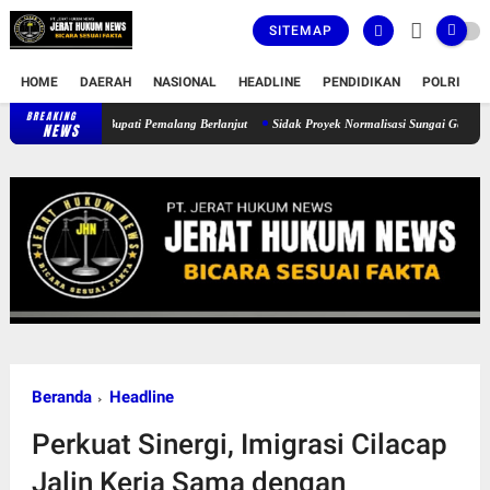
SITEMAP
HOME
DAERAH
NASIONAL
HEADLINE
PENDIDIKAN
POLRI
T
BREAKING
Empat Moge hingga Emas Disita KPK, Penyidikan Kasus Bupati Pemalang B
NEWS
Beranda
Headline
Perkuat Sinergi, Imigrasi Cilacap
Jalin Kerja Sama dengan