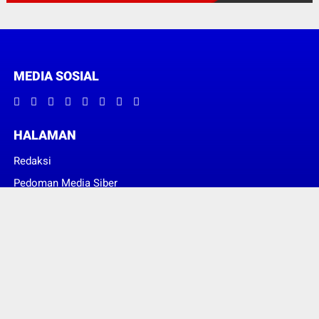
MEDIA SOSIAL
HALAMAN
Redaksi
Pedoman Media Siber
© Copyright 2022 -
JERAT HUKUM NEWS
| SUPPORT PIXINDONESIA
DIGITAL SOLUTION