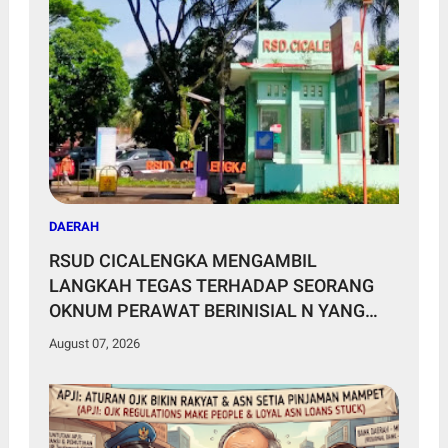
DAERAH
RSUD CICALENGKA MENGAMBIL
LANGKAH TEGAS TERHADAP SEORANG
OKNUM PERAWAT BERINISIAL N YANG
MELONTARKAN KOMENTAR TIDAK
August 07, 2026
BERETIKA DI MEDIA SOSIAL