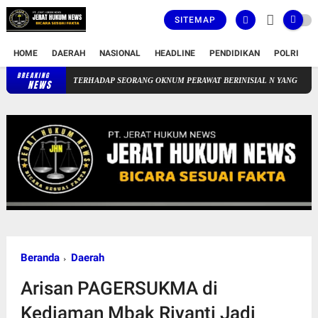
SITEMAP
HOME
DAERAH
NASIONAL
HEADLINE
PENDIDIKAN
POLRI
T
BREAKING
RSUD CICALENGKA MENGAMBIL LANGKAH TEGAS TERHADAP SEOR
NEWS
Beranda
Daerah
Arisan PAGERSUKMA di
Kediaman Mbak Riyanti Jadi