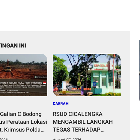
INGAN INI
DAERAH
Galian C Bodong
RSUD CICALENGKA
s Perataan Lokasi
MENGAMBIL LANGKAH
, Krimsus Polda
TEGAS TERHADAP
an Tinjauan Lokasi
SEORANG OKNUM
 2026
August 07, 2026