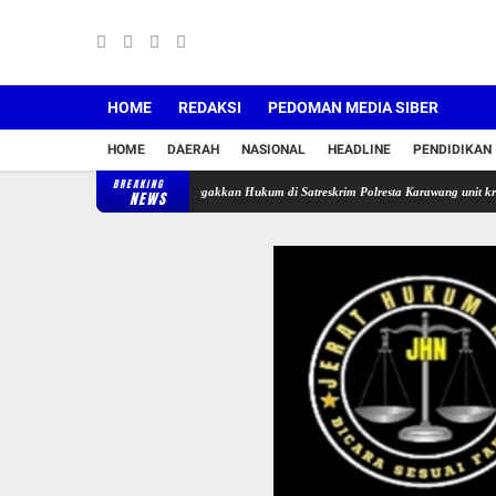
HOME
REDAKSI
PEDOMAN MEDIA SIBER
HOME
DAERAH
NASIONAL
HEADLINE
PENDIDIKAN
BREAKING
iba Rentenir, Kinerja Penegakkan Hukum di Satreskrim Polresta Karawang unit krimum Patut 
NEWS