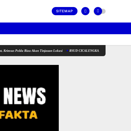
SITEMAP
olda Riau Akan Tinjauan Lokasi
RSUD CICALENGKA MENGAMBIL LANGKAH TEGAS T