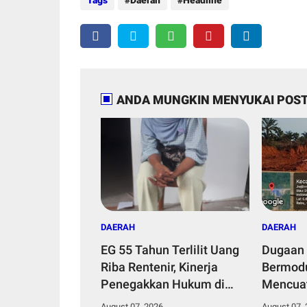
Tags
Daerah
Headline
ANDA MUNGKIN MENYUKAI POST
DAERAH
DAERAH
EG 55 Tahun Terlilit Uang
Dugaan 
Riba Rentenir, Kinerja
Bermodu
Penegakkan Hukum di
Mencuat
Satreskrim Polresta
Riau Ak
August 07, 2026
August 07,