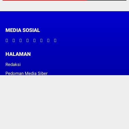
MEDIA SOSIAL
HALAMAN
Redaksi
Pedoman Media Siber
© Copyright 2022 -
JERAT HUKUM NEWS
| SUPPORT PIXINDONESIA
DIGITAL SOLUTION