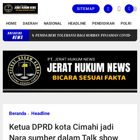
SITEMAP
HOME
DAERAH
NASIONAL
HEADLINE
PENDIDIKAN
POLRI
T
BREAKING
NTA OJK & PEMDA BERI TOLERANSI BAGI KORBAN PINJAMAN COVID-19 & NASABAH 
NEWS
Beranda
Headline
Ketua DPRD kota Cimahi jadi
Nara sumber dalam Talk show