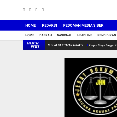
HOME
REDAKSI
PEDOMAN MEDIA SIBER
HOME
DAERAH
NASIONAL
HEADLINE
PENDIDIKAN
BREAKING
APJI MINTA OJK & PEMDA BERI TOLERANSI BAGI KO
NEWS