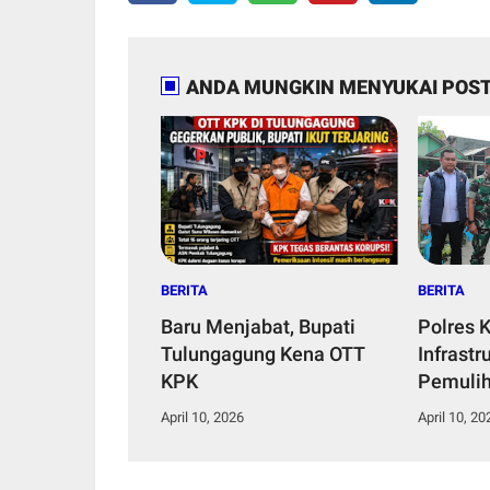
ANDA MUNGKIN MENYUKAI POST
BERITA
BERITA
Baru Menjabat, Bupati
Polres 
Tulungagung Kena OTT
Infrastr
KPK
Pemuli
melalui
April 10, 2026
April 10, 20
Jembata
Presisi