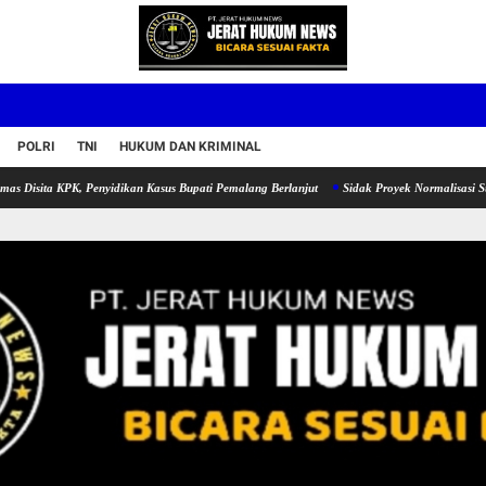
POLRI
TNI
HUKUM DAN KRIMINAL
RBAN PINJAMAN COVID-19 & NASABAH SETIA BANK DAERAH
KOMITMEN PELAYANA