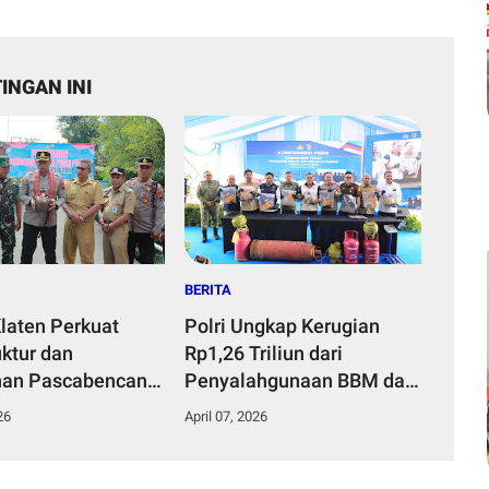
INGAN INI
BERITA
Klaten Perkuat
Polri Ungkap Kerugian
uktur dan
Rp1,26 Triliun dari
han Pascabencana
Penyalahgunaan BBM dan
 Program
LPG Subsidi
26
April 07, 2026
n Merah Putih