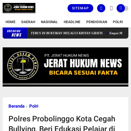
SITEMAP
HOME
DAERAH
NASIONAL
HEADLINE
PENDIDIKAN
POLRI
T
BREAKING
KOMITMEN PELAYANAN SOSIAL RSUD-CICALENGKA TERUS DI 
NEWS
Beranda
Polri
Polres Probolinggo Kota Cegah
Bullying, Beri Edukasi Pelajar di