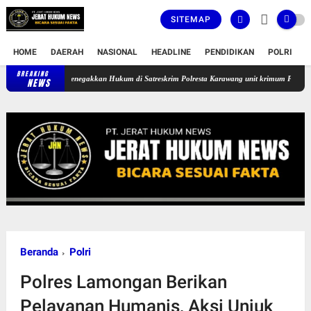
SITEMAP
HOME
DAERAH
NASIONAL
HEADLINE
PENDIDIKAN
POLRI
T
BREAKING
, Kinerja Penegakkan Hukum di Satreskrim Polresta Karawang unit krimum Patut di Pertanyak
NEWS
Beranda
Polri
Polres Lamongan Berikan
Pelayanan Humanis, Aksi Unjuk