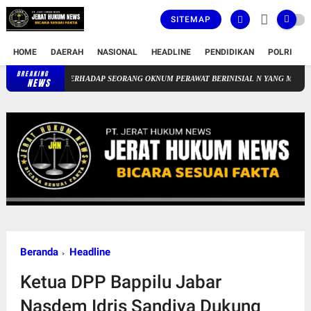
SITEMAP
HOME
DAERAH
NASIONAL
HEADLINE
PENDIDIKAN
POLRI
T
BREAKING
RSUD CICALENGKA MENGAMBIL LANGKAH TEGAS TERHADAP SEORAN
NEWS
Beranda
Headline
Ketua DPP Bappilu Jabar
Nasdem Idris Sandiya Dukung