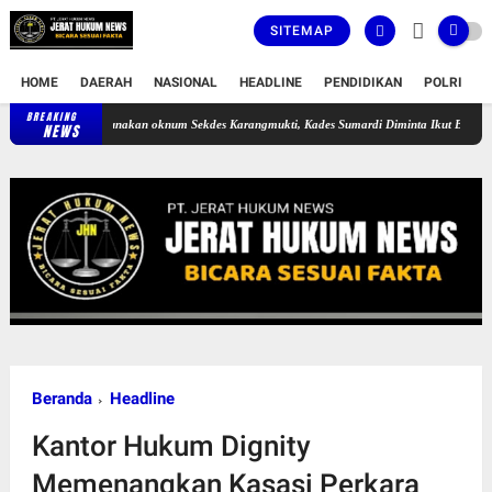
SITEMAP
HOME
DAERAH
NASIONAL
HEADLINE
PENDIDIKAN
POLRI
T
BREAKING
uga Digunakan oknum Sekdes Karangmukti, Kades Sumardi Diminta Ikut Bertanggungjawab
NEWS
Beranda
Headline
Kantor Hukum Dignity
Memenangkan Kasasi Perkara