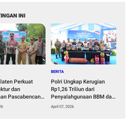
INGAN INI
BERITA
Klaten Perkuat
Polri Ungkap Kerugian
uktur dan
Rp1,26 Triliun dari
han Pascabencana
Penyalahgunaan BBM dan
 Program
LPG Subsidi
26
April 07, 2026
n Merah Putih