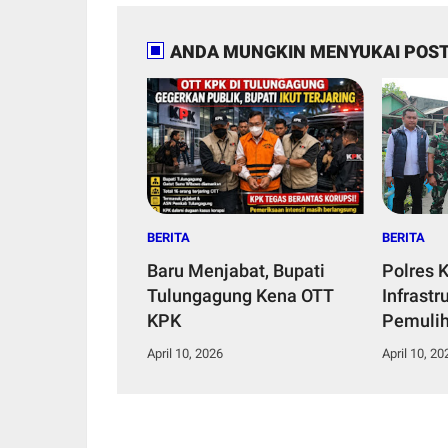
ANDA MUNGKIN MENYUKAI POST
BERITA
BERITA
Baru Menjabat, Bupati
Polres 
Tulungagung Kena OTT
Infrastr
KPK
Pemuli
melalui
April 10, 2026
April 10, 20
Jembata
Presisi