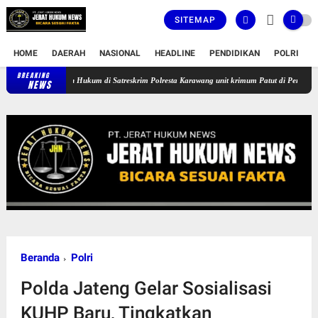
SITEMAP
HOME
DAERAH
NASIONAL
HEADLINE
PENDIDIKAN
POLRI
T
BREAKING
EG 55 Tahun Terlilit Uang Riba Rentenir, Kinerja Penegakkan Hukum di Satres
NEWS
Beranda
Polri
Polda Jateng Gelar Sosialisasi
KUHP Baru, Tingkatkan