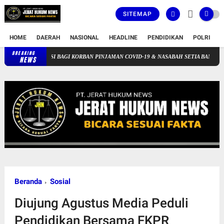
SITEMAP
HOME
DAERAH
NASIONAL
HEADLINE
PENDIDIKAN
POLRI
T
BREAKING
TOLERANSI BAGI KORBAN PINJAMAN COVID-19 & NASABAH SETIA BANK DAERAH
NEWS
Beranda
Sosial
Diujung Agustus Media Peduli
Pendidikan Bersama FKPR