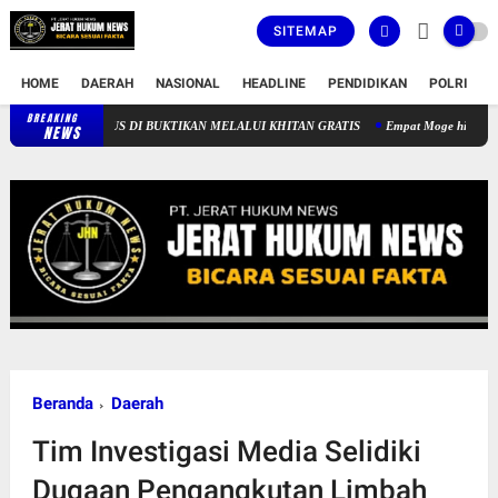
SITEMAP
HOME
DAERAH
NASIONAL
HEADLINE
PENDIDIKAN
POLRI
T
BREAKING
KOMITMEN PELAYANAN SOSIAL RSUD-CICALENGKA TERUS DI BUKTIKAN M
NEWS
Beranda
Daerah
Tim Investigasi Media Selidiki
Dugaan Pengangkutan Limbah