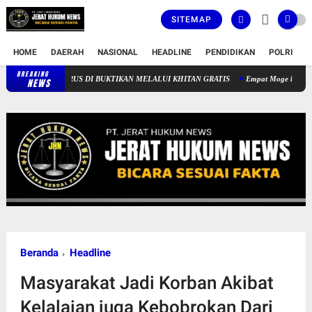
SITEMAP
HOME
DAERAH
NASIONAL
HEADLINE
PENDIDIKAN
POLRI
T
BREAKING
KOMITMEN PELAYANAN SOSIAL RSUD-CICALENGKA TERUS DI BUKTIKAN
NEWS
Beranda
Headline
Masyarakat Jadi Korban Akibat
Kelalaian juga Kebobrokan Dari