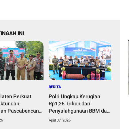
INGAN INI
BERITA
Klaten Perkuat
Polri Ungkap Kerugian
uktur dan
Rp1,26 Triliun dari
han Pascabencana
Penyalahgunaan BBM dan
 Program
LPG Subsidi
26
April 07, 2026
n Merah Putih