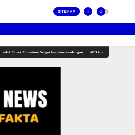
SITEMAP
ek Normalisasi Sungai Gembong Jambangan
APJI Hadiri Kegiatan Pembinaan Ormas oleh