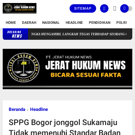
SITEMAP
HOME
DAERAH
NASIONAL
HEADLINE
PENDIDIKAN
POLRI
T
BREAKING
D CICALENGKA MENGAMBIL LANGKAH TEGAS TERHADAP SEORANG OKNUM PERAWAT 
NEWS
Beranda
Headline
SPPG Bogor jonggol Sukamaju
Tidak memenuhi Standar Badan