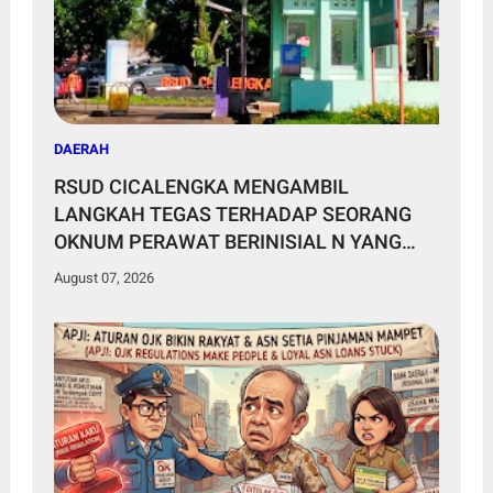
DAERAH
RSUD CICALENGKA MENGAMBIL
LANGKAH TEGAS TERHADAP SEORANG
OKNUM PERAWAT BERINISIAL N YANG
MELONTARKAN KOMENTAR TIDAK
August 07, 2026
BERETIKA DI MEDIA SOSIAL