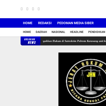
HOME
REDAKSI
PEDOMAN MEDIA SIBER
HOME
DAERAH
NASIONAL
HEADLINE
PENDIDIKAN
BREAKING
Riba Rentenir, Kinerja Penegakkan Hukum di Satreskrim Polresta Karawang unit krimum Patut
NEWS