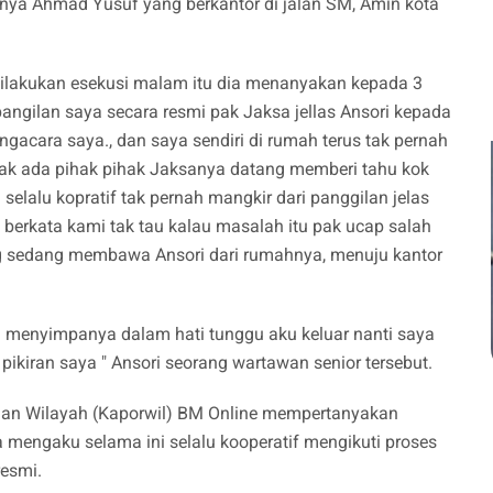
ranya Ahmad Yusuf yang berkantor di jalan SM, Amin kota
ilakukan esekusi malam itu dia menanyakan kepada 3
pangilan saya secara resmi pak Jaksa jellas Ansori kepada
ngacara saya., dan saya sendiri di rumah terus tak pernah
idak ada pihak pihak Jaksanya datang memberi tahu kok
 selalu kopratif tak pernah mangkir dari panggilan jelas
, berkata kami tak tau kalau masalah itu pak ucap salah
ng sedang membawa Ansori dari rumahnya, menuju kantor
ri menyimpanya dalam hati tunggu aku keluar nanti saya
 pikiran saya " Ansori seorang wartawan senior tersebut.
ilan Wilayah (Kaporwil) BM Online mempertanyakan
a mengaku selama ini selalu kooperatif mengikuti proses
esmi.