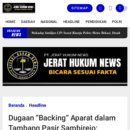
SITEMAP
HOME
DAERAH
NASIONAL
HEADLINE
PENDIDIKAN
POLRI
T
BREAKING
Wakadep Intelijen LIN Soroti Kinerja Polres Metro Bekasi, Desak Penanganan Kasu
NEWS
Beranda
Headline
Dugaan “Backing” Aparat dalam
Tambang Pasir Sambirejo: