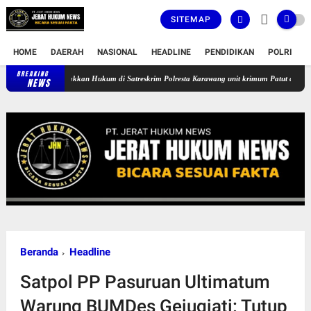
SITEMAP
HOME
DAERAH
NASIONAL
HEADLINE
PENDIDIKAN
POLRI
T
BREAKING
EG 55 Tahun Terlilit Uang Riba Rentenir, Kinerja Penegakkan Hukum di S
NEWS
Beranda
Headline
Satpol PP Pasuruan Ultimatum
Warung BUMDes Gejugjati: Tutup